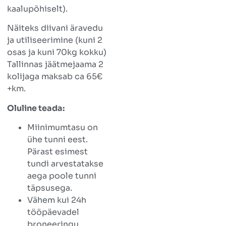
kaalupõhiselt).
Näiteks diivani äravedu
ja utiliseerimine (kuni 2
osas ja kuni 70kg kokku)
Tallinnas jäätmejaama 2
kolijaga maksab ca 65€
+km.
Oluline teada:
Miinimumtasu on
ühe tunni eest.
Pärast esimest
tundi arvestatakse
aega poole tunni
täpsusega.
Vähem kui 24h
tööpäevadel
broneeringu