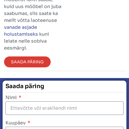
kuid uus mööbel on juba
saabumas, siis saate ka
meilt võtta laoteenuse
vanade asjade
hoiustamiseks
kuni
leiate neile sobiva
eesmärgi.
SAADA PÄRING
Saada päring
Nimi
Kuupäev