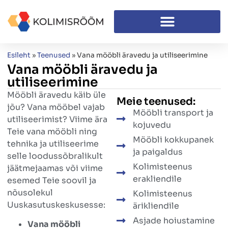
Esileht
»
Teenused
»
Vana mööbli äravedu ja utiliseerimine
Vana mööbli äravedu ja
utiliseerimine
Mööbli äravedu käib üle
Meie teenused:
jõu? Vana mööbel vajab
Mööbli transport ja
utiliseerimist? Viime ära
kojuvedu
Teie vana mööbli ning
Mööbli kokkupanek
tehnika ja utiliseerime
ja paigaldus
selle loodussõbralikult
Kolimisteenus
jäätmejaamas või viime
erakliendile
esemed Teie soovil ja
nõusolekul
Kolimisteenus
Uuskasutuskeskusesse:
ärikliendile
Asjade hoiustamine
Vana mööbli