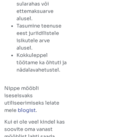
sularahas või
ettemaksuarve
alusel.
Tasumine teenuse
eest juriidilistele
isikutele arve
alusel.
Kokkuleppel
töötame ka õhtuti ja
nädalavahetustel.
Nippe mööbli
iseseisvaks
utiliseerimiseks leiate
meie
blogist
.
Kui ei ole veel kindel kas
soovite oma vanast
mööblist lahti saada,