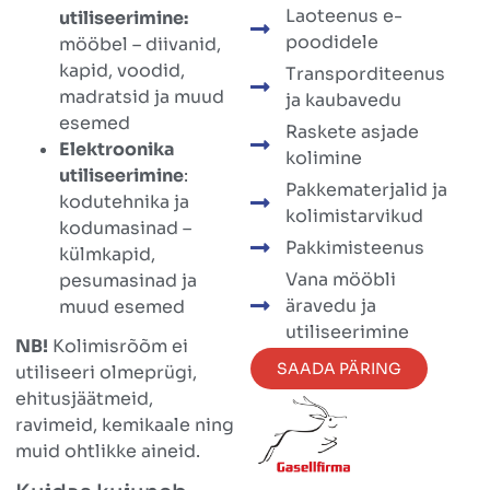
Laoteenus e-
utiliseerimine:
poodidele
mööbel – diivanid,
kapid, voodid,
Transporditeenus
madratsid ja muud
ja kaubavedu
esemed
Raskete asjade
Elektroonika
kolimine
utiliseerimine
:
Pakkematerjalid ja
kodutehnika ja
kolimistarvikud
kodumasinad –
Pakkimisteenus
külmkapid,
Vana mööbli
pesumasinad ja
äravedu ja
muud esemed
utiliseerimine
NB!
Kolimisrõõm ei
SAADA PÄRING
utiliseeri olmeprügi,
ehitusjäätmeid,
ravimeid, kemikaale ning
muid ohtlikke aineid.