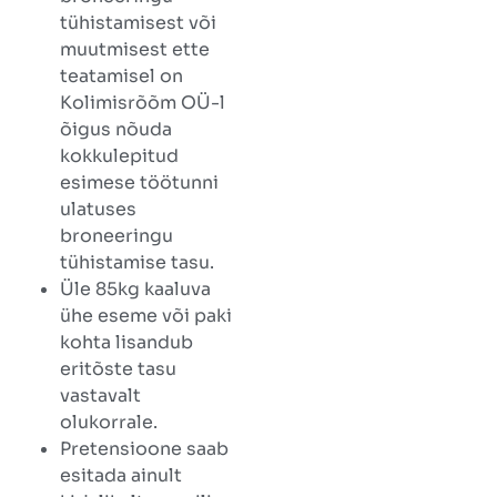
tühistamisest või
muutmisest ette
teatamisel on
Kolimisrõõm OÜ-l
õigus nõuda
kokkulepitud
esimese töötunni
ulatuses
broneeringu
tühistamise tasu.
Üle 85kg kaaluva
ühe eseme või paki
kohta lisandub
eritõste tasu
vastavalt
olukorrale.
Pretensioone saab
esitada ainult