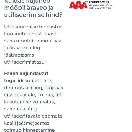
Kuidas kujuneb
mööbli äraveo ja
utiliseerimise hind?
Utiliseerimise hinnastus
koosneb kahest osast:
vana mööbli demontaaž
ja äravedu ning
jäätmejaama
utiliseerimistasu.
Hinda kujundavad
tegurid:
kolijate arv,
demontaazi aeg, ligipääs
sissepääsule, korrus, lifti
kasutamise võimalus,
vahemaa ning
utiliseeritavate esemete
kaal (jäätmejaamas
toimub hinnastamine