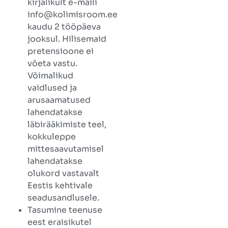
kirjalikult e-maili
info@kolimisroom.ee
kaudu 2 tööpäeva
jooksul. Hilisemaid
pretensioone ei
võeta vastu.
Võimalikud
vaidlused ja
arusaamatused
lahendatakse
läbirääkimiste teel,
kokkuleppe
mittesaavutamisel
lahendatakse
olukord vastavalt
Eestis kehtivale
seadusandlusele.
Tasumine teenuse
eest eraisikutel